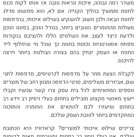
משדר רמה גבוהה, איכות ונראות טובה אז אותו לקוח נכנס
לחנות וממשיך בהליך הקנייה. אם לא, הוא מפשוט מדלג
לחנות הבאה ולכן חשוב להשקיע בשילוט איכותי, בהדפסות
מעולות מהחומרים הטובים ביותר, בגודל הנכון, בפונט הנכון
ולדעת כיצד לעצב את השלטים הללו ולהציבם בנקודות
מפתח אסטרטגיות נכונות בחנות כך שכל מי שיחלוף ליד
החנות או העסק יבחין בהם בצורה הבולטת ביותר וירצה
להיכנס.
לקבלת הצעת מחר על מדפסות לכרטיסים, מדפסות לתגי
שם, אביזרים משלימים, סרטי הדפסה ומגוון רחב של מוצרים
נוספים המתאימים לכל בית עסק צרו קשר עכשיו וקבלו
ייעוץ מאנשי מקצוע מובילים בתחום בעלי ניסיון רב וידע רב
בתחום שיעזרו לכם להתאים את החומרה והתוכנה
המתקדמים ביותר לטובת העסק שלכם.
צריכים שילוט איכותי למוצרים? קראדוויז היא הכתובת
שלכם. אנו בעלי ניסון רב בתחום ומשרתים מאות לקוחות