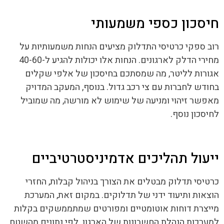
חיסכון כספי משמעותי
רוב ספקי כרטיסי התדלוק מציעים הנחות משמעותיות על
מחירי הדלק לארגונים. הנחות אלו יכולות להגיע ל-40-60
אגורות לליטר, מה שמסתכם בחיסכון של אלפי שקלים
בחודש לחברות עם צי רכב גדול. בנוסף, המעקב המדויק
מאפשר זיהוי ומניעה של שימוש לא מורשה, מה שמוביל
לחיסכון נוסף.
ייעול תהליכים אדמיניסטרטיביים
כרטיסי תדלוק מבטלים את הצורך בניהול קבלות, החזרי
הוצאות ותיעוד ידני של תדלוקים. במקום זאת, המערכת
מייצרת דוחות אוטומטיים ומפורטים שמתממשקים בקלות
למערכות הנהלת החשבונות של הארגון. לפי נתונים מהשטח,