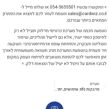
> התקשרו עכשיו 054-5655501 או שלחו מייל ל-
sales@cardwiz.co.il ונשמח לעזור לכם למצוא את הפתרון
המתאים ביותר עבורכם.
הטמעה חכמה של מערכת כרטיסי תדלוק תוביל לא רק
לחיסכון כספי ישיר, אלא גם לייעול תהליכים, שיפור
השליטה והבקרה, והפחתת עומס אדמיניסטרטיבי. השקעה
חד פעמית בהטמעת המערכת תניב תשואה משמעותית לאורך
זמן ותאפשר לכם להפנות משאבים לפיתוח העסק במקום
לבזבז אותם על ניהול לא יעיל של הוצאות דלק. =
הקודם
מדבקות nfc: שימושים, יתרונות והדרכה מעשית