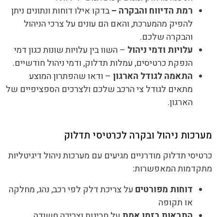
רמת הדיווח והבקרה –
בדקו אילו דוחות ונתונים ניתן
להפיק מהמערכת, והאם הם עונים על צרכי הניהול
והבקרה שלכם.
עלויות ודמי ניהול
– השוו בין עלויות שונות כגון דמי
הנפקת כרטיסים, עמלות תדלוק, ודמי ניהול חודשיים.
התאמה לגודל הארגון
– ודאו שהפתרון המוצע
מתאים לגודל צי הרכב שלכם ולצרכים הספציפיים של
הארגון.
מערכות ניהול ובקרה לכרטיסי תדלוק
כרטיסי תדלוק מודרניים מגיעים עם מערכות ניהול דיגיטליות
מתקדמות המאפשרות:
דוחות מפורטים
על צריכת דלק לפי רכב, נהג, מחלקה
או תקופה
התראות בזמן אמת
על חריגות וצריכה חשודה