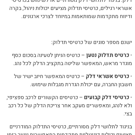
דלק. בניגוד לתלושי דלק מסורתיים או לשימוש בכרטיסי
אשראי רגילים, כרטיסי תדלוק מציעים יכולות ניהול, בקרה
ודיווח מתקדמות שמותאמות במיוחד לצרכי ארגונים.
ישנם מספר סוגים של כרטיסי תדלוק:
· כרטיס תדלוק נטען
– כרטיס הניתן לטעינה בסכום כסף
מוגדר מראש, המאפשר שליטה בתקציב הדלק לכל נהג.
· כרטיס אשראי דלק
– כרטיס המאפשר חיוב ישיר של
חשבון החברה, עם יכולת הגדרת מגבלות שימוש.
· כרטיסי דלק קבועים
– כרטיסים הקשורים לרכב ספציפי,
ולא לנהג, ומאפשרים מעקב אחר צריכת הדלק של כל רכב
בצי.
בניגוד לתלושי דלק מסורתיים, כרטיסי התדלוק המודרניים
מציעים יכולות דיגיטליות מתקדמות המאפשרות ניטור בזמן