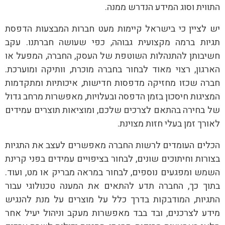
התווית וסוג המידע הנדרש ממנה.
יש לציין כי בישראל קיימות מעט חברות המבצעות הדפסת
תגיות ברמה מקצועית גבוהה, כפי שעושה חברתנו. עקב
חשיבותן להתנהלות השוטפת של העסק, החברה, המפעל או
הארגון, רצוי מאוד לבחור בחברה מוכרת, וותיקה ומוערכת.
חברה שכזו מחזיקה מדפסות חדישות, איכותיות ומתקדמות
המציגות חיסכון בזמן הדפסה ובעלויות, מאפשרות מרחב גדול
של בחירה בהתאם לצרכים שלכם, ומוציאות תוצרים עמידים
לאורך זמן בעלי חזות מצוינת.
הכלים העומדים לרשות החברה מאפשרים לעצב את התגיות
בצורות וחיתוכים שונים, לבחור בציפויים עמידים בפני קרינת
השמש ומפגעים נוספים, לבחור במראה מבריק או מט, ועוד.
בתוך כך, החברה תדע להתאים את המענה טכנולוגי עבור
התגיות, המודבקות בדרך כלל על מוצרים על מנת להנגיש
מידע לצרכנים, ובד בבד מאפשרות מעקב וניהול יעיל אחר