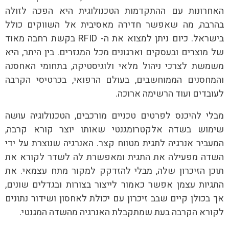
האחרונות עם ההתקדמות הטכנולוגית היא הפכה לזולה
בהרבה, מה שאפשר חדירה מאסיבית אל השווקים כולל
בישראל. כיום ניתן למצוא את ה- RFID בקשת רחבה מאוד
של מוצרים ובעסקים וארגונים מכל המגזרים. בין היתר, היא
משמשת לצרכי ניהול מלאי ולוגיסטיקה, בתחומי האחסנה
והמחסנים הממוחשבים, בעולם הרפואי, בכרטיסי הקרבה
לעובדים ועוד הרשימה ארוכה.
מבלי להיכנס לפרטים טכניים מורכבים, הטכנולוגיה עושה
שימוש בשדה אלקטרומגנטי שאותו יוצר קורא קרבה,
המעביר אנרגיה לתגית מטווח קצר. האנרגיה שנוצרת על ידי
השדה מפעילה את התגית ומאפשרת לה לשדר לקורא את
תוכן הזיכרון שלה, מבלי להזדקק למקור מתח עצמאי. את
התגיות עצמן אפשר כאמור לייצור בצורות ובגדלים שונים,
אך בכולן קיים שבב זיכרון עם יכולת לאחסון ושידור נתונים
לקורא הקרבה בעת שמתקבלת האנרגיה מהשדה המגנטי.