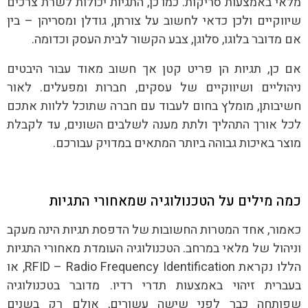
מלאי באמצעות סריקות. כמו כן, התגיות יכולות לשרת צרכים
שיווקיים ולכן כדאי לחשוב על צורתן, גודלן ומסריהן – בין
אם מדובר בלוגו, סלוגן, צבע הקשור לבית העסק וכדומה.
אם כן, תגיות הן פריט קטן אך חשוב מאוד עבור היבטים
ניהוליים ושיווקיים של עסקים, חברות ומפעלים. לאור
חשיבותן, מומלץ בחום לעבוד עם חברה שתוכל ללוות אתכם
לכל אורך התהליך ולתת מענה לשלבים השונים, עד לקבלת
מוצר באיכות גבוהה ביותר המתאים במדויק עבורכם.
כמה מילים על הטכנולוגיה שמאחורי התגיות
כאמור, אחד המטרות החשובות של הדפסת תגיות הינה מעקב
וניהול של מלאי במרחב. הטכנולוגיה העומדת מאחורי התגיות
הללו נקראת RFID – Radio Frequency Identification, או
בעברית זיהוי באמצעות תדרי רדיו. מדובר בטכנולוגיה
שפותחה כבר לפני שישה עשורים, אולם רק בשנים