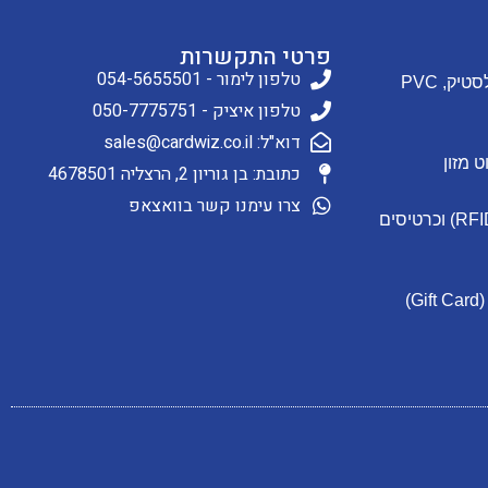
פרטי התקשרות
טלפון לימור - 054-5655501
הדפסה על כרטיסי פלסטיק, PVC
טלפון איציק - 050-7775751
דוא"ל: sales@cardwiz.co.il
כתובת: בן גוריון 2, הרצליה 4678501
צרו עימנו קשר בוואצאפ
כרטיסי ותגי קירבה (RFID) וכרטיסים
הנפקת כרטיסי מתנה (Gift Card)