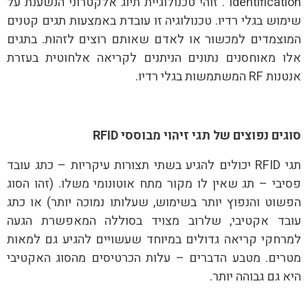
Identification". זוהי טכנולוגיית תיוג אלקטרוני הנשענת על
שימוש בגלי רדיו. טכנולוגיה זו עובדת באמצעות תגים קטנים
המוצמדים למכשור או לאדם שאותם רוצים לזהות. בתגים
אלו מאוחסנים נתונים הניתנים לקריאה אלחוטית בעזרת
אנטנות RF המשתמשות בגלי רדיו.
סוגים נפוצים של תגי זיהוי מבוססי RFID
תגי RFID יכולים להגיע בשתי תצורות עיקריות – כתג עובד
פסיבי – תג שאין לו מקור מתח אוטונומי משלו. (זהו הסוג
הפשוט והנפוץ יותר בשימוש, שעלותו נמוכה יותר) או כתג
עובד אקטיבי, שלרוב מצויד בסוללה המאפשרת הגעה
למרחקי קריאה גדולים במיוחד שעשויים להגיע גם למאות
מטרים. מטבע הדברים – עלות הכרטיסים מהסוג האקטיבי
היא גם גבוהה יותר.